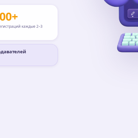
000+
егистраций каждые 2–3
подавателей