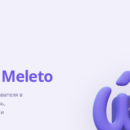
и
Meleto
вателя в
ь,
 и