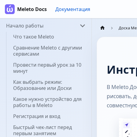
Meleto Docs
Документация
Начало работы
Доска Me
Что такое Meleto
Сравнение Meleto с другими
сервисами
Провести первый урок за 10
Инст
минут
Как выбрать режим:
В Meleto Д
Образование или Доски
рисовать, 
Какое нужно устройство для
работы в Meleto
совместную
Регистрация и вход
Быстрый чек-лист перед
первым занятием