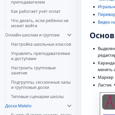
преподавателем
Игральн
Как работает учёт оплат
Перевор
Что делать, если ребёнок не
Видео н
может войти
Основ
Онлайн-школам и группам
Настройка школьных классов
Выделен
Управлять преподавателями
редакти
и доступами
Каранда
Настроить групповые
менять 
занятия
Маркер
Подгруппы, сессионные залы
Ластик
и групповые доски
Типовые сценарии школы
Доска Meleto