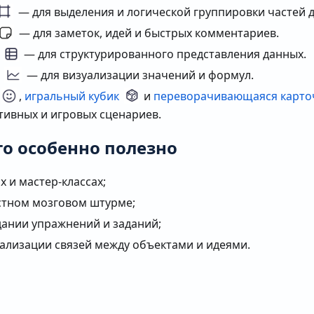
— для выделения и логической группировки частей д
— для заметок, идей и быстрых комментариев.
а
— для структурированного представления данных.
и
— для визуализации значений и формул.
,
игральный кубик
и
переворачивающаяся карто
тивных и игровых сценариев.
то особенно полезно
х и мастер-классах;
стном мозговом штурме;
дании упражнений и заданий;
уализации связей между объектами и идеями.