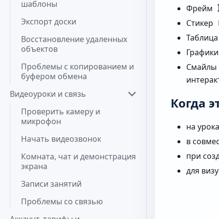
шаблоны
Фрейм
Экспорт доски
Стикер
Таблиц
Восстановление удаленных
объектов
График
Проблемы с копированием и
Смайлы
буфером обмена
интерак
Видеоуроки и связь
Когда э
Проверить камеру и
микрофон
на урока
Начать видеозвонок
в совме
при соз
Комната, чат и демонстрация
экрана
для виз
Записи занятий
Проблемы со связью