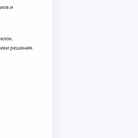
мов и
елок.
гики решения.