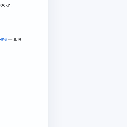
оски.
чка
— для