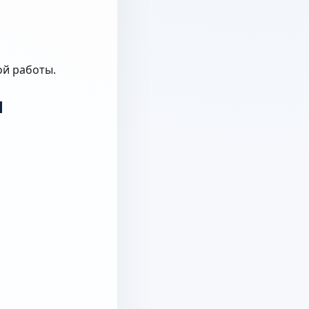
ой работы.
м