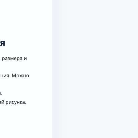
я
 размера и
ания. Можно
.
й рисунка.