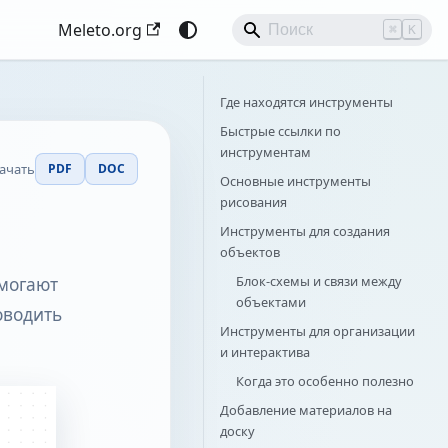
Meleto.org
⌘
K
Где находятся инструменты
Быстрые ссылки по
инструментам
ачать
PDF
DOC
Основные инструменты
рисования
Инструменты для создания
объектов
Блок-схемы и связи между
омогают
объектами
оводить
Инструменты для организации
и интерактива
Когда это особенно полезно
Добавление материалов на
доску