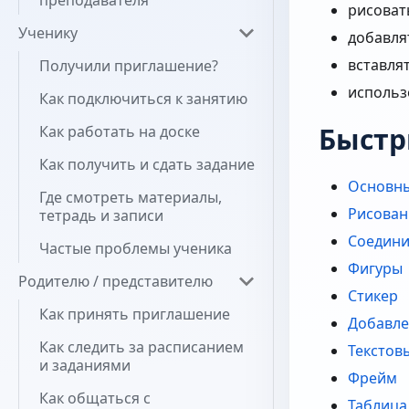
преподавателя
рисоват
Ученику
добавлят
вставля
Получили приглашение?
использ
Как подключиться к занятию
Быстр
Как работать на доске
Как получить и сдать задание
Основны
Где смотреть материалы,
Рисован
тетрадь и записи
Соедини
Частые проблемы ученика
Фигуры
Родителю / представителю
Стикер
Как принять приглашение
Добавле
Как следить за расписанием
Текстов
и заданиями
Фрейм
Как общаться с
Таблица