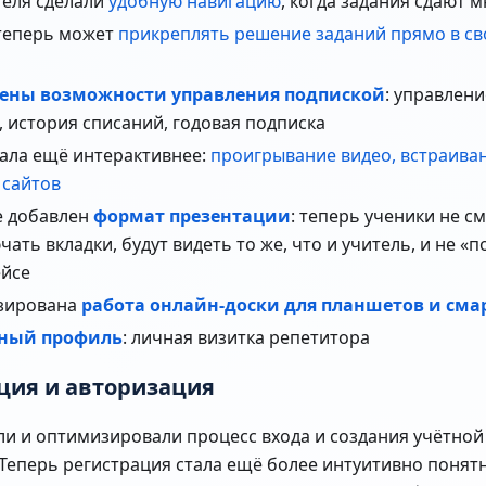
теля сделали
удобную навигацию
, когда задания сдают 
теперь может
прикреплять решение заданий прямо в св
ены возможности управления подпиской
: управлен
, история списаний, годовая подписка
тала ещё интерактивнее:
проигрывание видео, встраиван
 сайтов
е добавлен
формат презентации
: теперь ученики не с
ать вкладки, будут видеть то же, что и учитель, и не «
йсе
зирована
работа онлайн-доски для планшетов и см
ный профиль
: личная визитка репетитора
ция и авторизация
и и оптимизировали процесс входа и создания учётной
Теперь регистрация стала ещё более интуитивно понятн