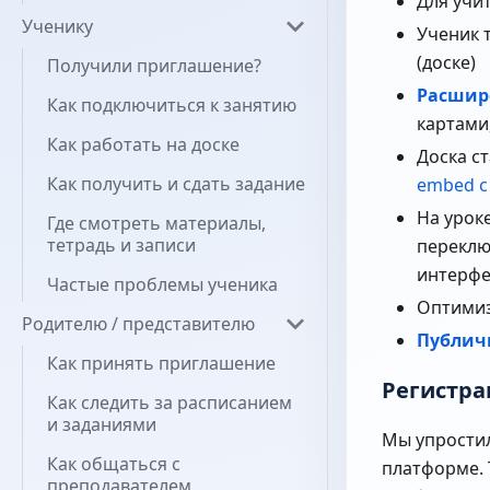
Для учи
Ученику
Ученик 
(доске)
Получили приглашение?
Расшир
Как подключиться к занятию
картами
Как работать на доске
Доска с
Как получить и сдать задание
embed с
На урок
Где смотреть материалы,
тетрадь и записи
переключ
интерфе
Частые проблемы ученика
Оптими
Родителю / представителю
Публич
Как принять приглашение
Регистра
Как следить за расписанием
и заданиями
Мы упростил
Как общаться с
платформе. 
преподавателем