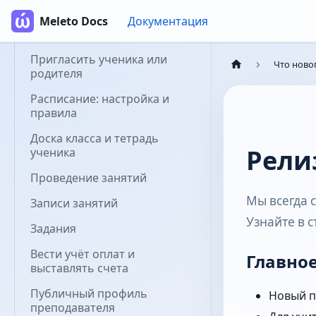
Преподавателю
Meleto Docs
Документация
Создание класса
Пригласить ученика или
Что ново
родителя
Расписание: настройка и
правила
Доска класса и тетрадь
Релиз
ученика
Проведение занятий
Мы всегда 
Записи занятий
Узнайте в 
Задания
Вести учёт оплат и
Главно
выставлять счета
Публичный профиль
Новый 
преподавателя