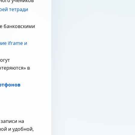
много учеников
оей тетради
ие банковскими
ие iframe и
могут
потеряются» в
артфонов
 записи на
ой и удобной,