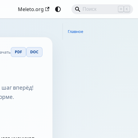
Meleto.org
⌘
K
Главное
ачать
PDF
DOC
 шаг вперёд!
форме.